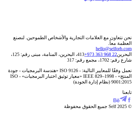
نحن نتعاون مع العلامات التجارية والأشخاص الطموحين. لنصنع
العظمة معاً.
hello@selforb.com
البحرين
+973 363 968 22
413، البحرين، المنامة، مبنى رقم: 125،
شارع رقم: 1702، مجمع رقم: 317
نعمل وفقًا للمعايير التالية: - ISO 9126 «هندسة البرمجيات - جودة
المنتج» - IEEE 829–1998 «معيار توثيق اختبار البرمجيات» - ISO
9001:2015 (نظام إدارة الجودة)
تابعنا
© 2025 Self جميع الحقوق محفوظة