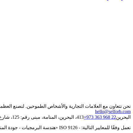
نحن نتعاون مع العلامات التجارية والأشخاص الطموحين. لنصنع العظمة 
hello@selforb.com
البحرين
+973 363 968 22
413، البحرين، المنامة، مبنى رقم: 125، شارع رقم: 1702، مجمع رقم: 317
نعمل وفقًا للمعايير التالية: - ISO 9126 «هندسة البرمجيات - جودة المنتج» - IEEE 829–1998 «معيار توثيق اختبار البرمجيات» - ISO 9001:2015 (نظام إدارة الجودة)